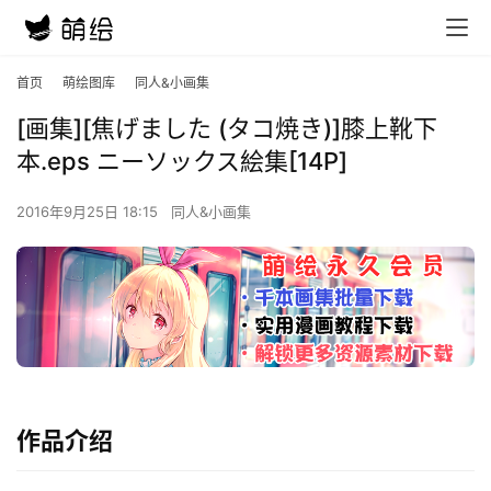
首页
萌绘图库
同人&小画集
[画集][焦げました (タコ焼き)]膝上靴下
本.eps ニーソックス絵集[14P]
2016年9月25日 18:15
同人&小画集
作品介绍