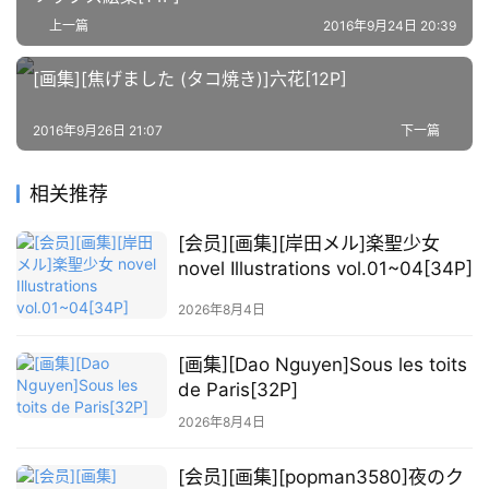
上一篇
2016年9月24日 20:39
萌
[画集][焦げました (タコ焼き)]六花[12P]
绘
图
库
2016年9月26日 21:07
下一篇
关
相关推荐
于
[会员][画集][岸田メル]楽聖少女
本
novel Illustrations vol.01~04[34P]
站
2026年8月4日
[画集][Dao Nguyen]Sous les toits
de Paris[32P]
2026年8月4日
[会员][画集][popman3580]夜のク