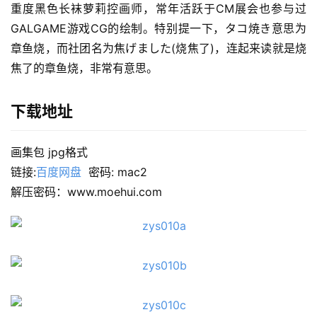
重度黑色长袜萝莉控画师，常年活跃于CM展会也参与过
GALGAME游戏CG的绘制。特别提一下，タコ焼き意思为
章鱼烧，而社团名为焦げました(烧焦了)，连起来读就是烧
焦了的章鱼烧，非常有意思。
下载地址
画集包 jpg格式
链接:
百度网盘
  密码: mac2
解压密码：www.moehui.com
首
页
在