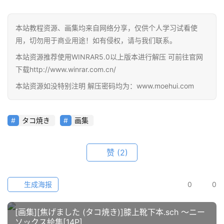
线
教
本站教程资源、画集均来自网络分享，仅供个人学习试看使
程
用，切勿用于商业用途！如有侵权，请与我们联系。
本站资源推荐使用WINRAR5.0以上版本进行解压 可前往官网
会
员
下载http://www.winrar.com.cn/
资
本站资源如没特别注明 解压密码均为：www.moehui.com
源
タコ焼き
画集
公
开
素
赞
(2)
材
图
生成海报
0
0
例
素
[画集][焦げました (タコ焼き)]膝上靴下本.sch ～ニー
材
ソックス絵集[14P]