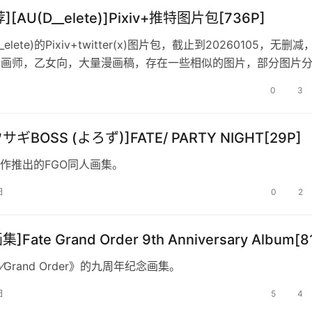
[AU(D__elete)]Pixiv+推特图片包[736P]
_elete)的Pixiv+twitter(x)图片包，截止到20260105，无删减
男画师，乙女向，大量漫画稿，存在一些相似的图片，部分图片
0
3
サギBOSS (よろず)]FATE/ PARTY NIGHT[29P]
作推出的FGO同人画集。
日
0
2
]Fate Grand Order 9th Anniversary Album[8
e⁄Grand Order》的九周年纪念画集。
日
5
4