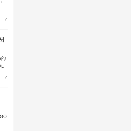
本，
0
特图
)的
画
0
GO