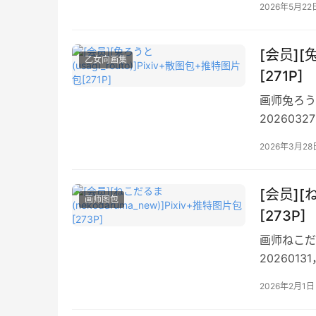
2026年5月22
[会员][
乙女向画集
[271P]
画师兔ろうと(
20260
不高。
2026年3月28
[会员][
画师图包
[273P]
画师ねこだるま
20260
高。
2026年2月1日