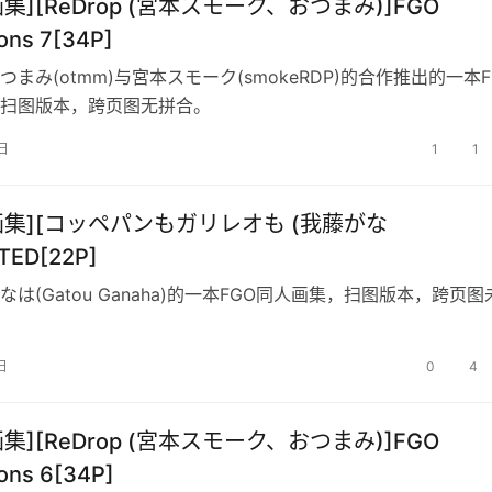
画集][ReDrop (宮本スモーク、おつまみ)]FGO
tions 7[34P]
まみ(otmm)与宮本スモーク(smokeRDP)的合作推出的一本F
扫图版本，跨页图无拼合。
日
1
1
[画集][コッペパンもガリレオも (我藤がな
TED[22P]
は(Gatou Ganaha)的一本FGO同人画集，扫图版本，跨页图
日
0
4
画集][ReDrop (宮本スモーク、おつまみ)]FGO
tions 6[34P]