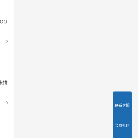
GO
2
未拼
0
联系客服
会员社区