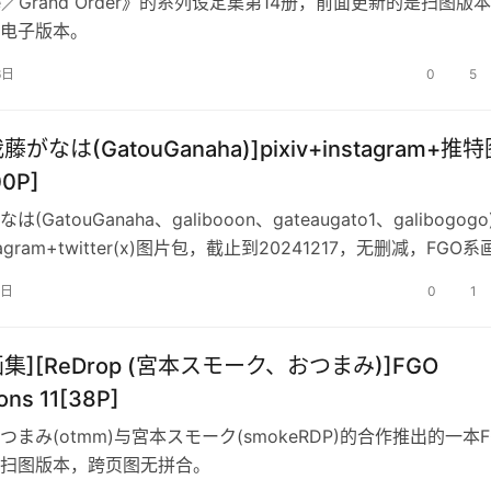
e／Grand Order》的系列设定集第14册，前面更新的是扫图版
电子版本。
6日
0
5
藤がなは(GatouGanaha)]pixiv+instagram+推
0P]
(GatouGanaha、galibooon、gateaugato1、galibogogo
nstagram+twitter(x)图片包，截止到20241217，无删减，FGO系
较零碎，有大量的漫画稿，分辨率不高。
8日
0
1
画集][ReDrop (宮本スモーク、おつまみ)]FGO
tions 11[38P]
まみ(otmm)与宮本スモーク(smokeRDP)的合作推出的一本F
扫图版本，跨页图无拼合。