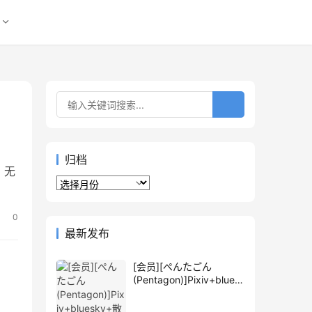
归档
1，无
归
档
0
最新发布
[会员][ぺんたごん
(Pentagon)]Pixiv+blues
ky+散图包+推特图片包
[1762P]