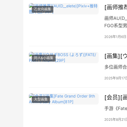
[画师推荐]
乙女向画集
画师AU(D_
FGO系型
率不高。
2026年1月6日
[画集][ウ
同人&小画集
多位画师合
2025年9月17
[会员][画集
大型画集
手游《Fat
2025年8月21