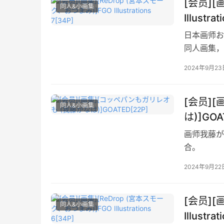
[会员][
同人&小画集
Illustra
日本画师おつ
同人画集，
2024年9月23
[会员]
同人&小画集
は)]GOA
画师我藤がな
合。
2024年9月22
[会员][
同人&小画集
Illustra