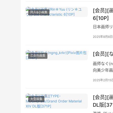
[会员][画
同人&小画集
6[10P]
日本画师リン
2025年8月8日
[会员][な
乙女向画集
画师なぐ(n
向美少年画
2025年2月15
[会员][画集
大型画集
DL版[37