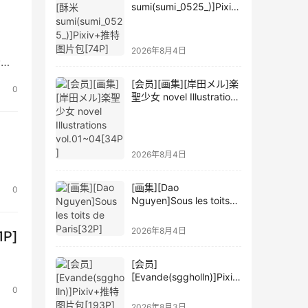
sumi(sumi_0525_)]Pixiv
+推特图片包[74P]
，
2026年8月4日
分辨
[会员][画集][岸田メル]楽
0
聖少女 novel Illustrations
vol.01~04[34P]
2026年8月4日
[画集][Dao
0
Nguyen]Sous les toits
de Paris[32P]
2026年8月4日
1P]
[会员]
[Evande(sggholln)]Pixiv
+推特图片包[193P]
0
2026年8月3日