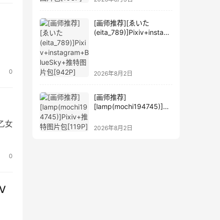
[画师推荐][ゑいた
(eita_789)]Pixiv+instagr
am+BlueSky+推特图片
包[942P]
0
2026年8月2日
[画师推荐]
[lamp(mochi194745)]Pi
xiv+推特图片包[119P]
系乙女
2026年8月2日
0
IV