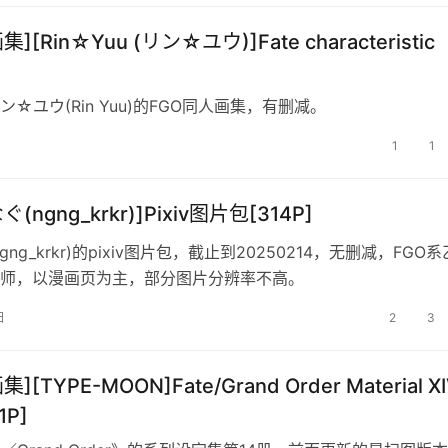
集][Rin☆Yuu (リン☆ユウ)]Fate characteristic
☆ユウ(Rin Yuu)的FGO同人画集，有删减。
1
1
ぐ(ngng_krkr)]Pixiv图片包[314P]
gng_krkr)的pixiv图片包，截止到20250214，无删减，FGO
师，以漫画页为主，部分图片分辨率不高。
日
2
3
][TYPE-MOON]Fate/Grand Order Material X
1P]