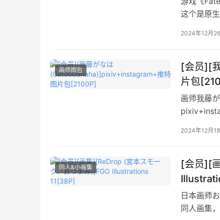
游戏《Fat
这个是原生
2024年12月2
[会员][我
画师图包
片包[210
画师我藤がなは
pixiv+i
师，图包比
2024年12月1
[会员][
同人&小画集
Illustra
日本画师おつ
同人画集，