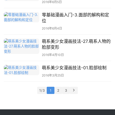
2016年6月5日
零基础漫画入门-3.面部的解构和定
位
2016年6月4日
萌系美少女漫画技法-27.萌系人物的
脸部变形
2016年4月10日
萌系美少女漫画技法-01.脸部绘制
2016年3月25日
1 / 3
1
2
3