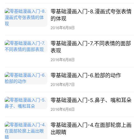
萌
绘
零基础漫画入门-8.漫画式夸张表情
的体现
图
库
2016年6月9日
关
零基础漫画入门-7.不同表情的面部
表现
于
本
2016年6月8日
站
零基础漫画入门-6.脸部的动作
2016年6月7日
零基础漫画入门-5.鼻子、嘴和耳朵
2016年6月6日
零基础漫画入门-4.在面部轮廓上画
出眼睛