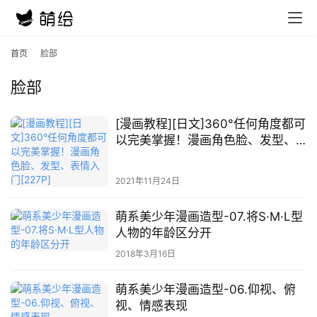
首页
脸部
脸部
[漫画教程][日文]360°任何角度都可
以完美掌握！漫画角色脸、发型、
表情入门[227P]
2021年11月24日
萌系美少年漫画造型-07.将S·M·L型
人物的年龄区分开
2018年3月16日
萌系美少年漫画造型-06.仰视、俯
视、情感表现