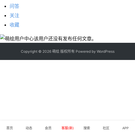
材
问答
关注
图
收藏
例
素
该用户还没有发布任何文章。
材
Copyright © 2026 萌绘 版权所有 Powered by
WordPress
萌
绘
图
库
关
于
本
站
首页
动态
会员
客服(新)
搜索
社区
APP