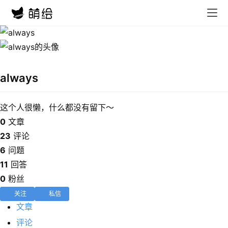
首
页
在
always
线
教
程
这个人很懒，什么都没有留下～
0
文章
会
23
评论
员
6
问题
资
11
回答
源
0
粉丝
关注
私信
公
文章
开
素
评论