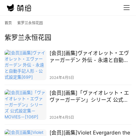
首页
紫罗兰永恒花园
紫罗兰永恒花园
[会员][画集]ヴァイオレット・エヴ
ァーガーデン 外伝 - 永遠と自動手
記人形 - 公式設定集[69P]
2024年4月5日
[会员][画集]「ヴァイオレット・エ
ヴァーガーデン」シリーズ 公式設
首
定集－MOVIES－[106P]
页
2024年4月5日
在
[会员][画集]Violet Evergarden the