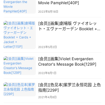
线
Movie Pamphlet[40P]
教
2023年8月18日
程
[会员][画集]劇場版 ヴァイオレッ
会
ト・エヴァーガーデン Booklet +
员
Cards + Jacket + Letter[115P]
资
源
2023年5月2日
公
[会员][画集]Violet Evergarden
开
Creator's Message Book[129P]
素
材
2022年8月1日
图
[会员][色见本]紫罗兰永恒花园 上色
指南[229P]
例
素
2021年4月8日
材