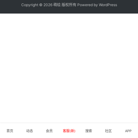
材
Copyright © 2026 萌绘 版权所有 Powered by
WordPress
图
例
素
材
萌
绘
图
库
关
于
本
站
首页
动态
会员
客服(新)
搜索
社区
APP