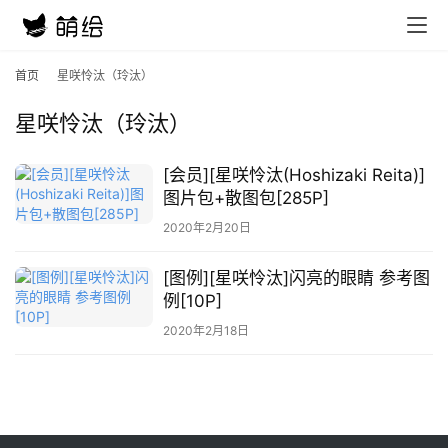
首
首页
星咲怜汰（玲汰）
页
星咲怜汰（玲汰）
在
线
[会员][星咲怜汰(Hoshizaki Reita)]
教
图片包+散图包[285P]
程
2020年2月20日
会
[图例][星咲怜汰]闪亮的眼睛 参考图
员
例[10P]
资
源
2020年2月18日
公
开
素