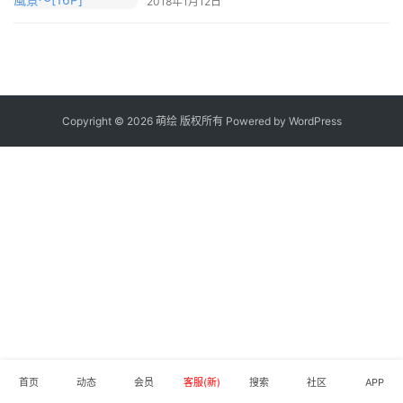
2018年1月12日
材
图
例
素
Copyright © 2026 萌绘 版权所有 Powered by
WordPress
材
萌
绘
图
库
关
于
本
站
首页
动态
会员
客服(新)
搜索
社区
APP