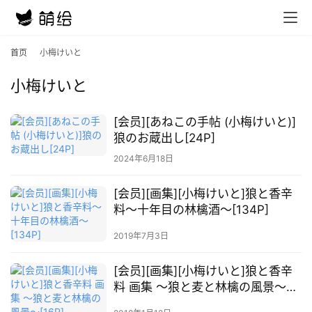
首
首页
小梅けいと
页
小梅けいと
在
线
[会员][あねこの手帖 (小梅けいと)]
教
狼のお蔵出し[24P]
程
2024年6月18日
会
[会员][画集][小梅けいと]狼と香辛
员
料～十年目の林檎酒～[134P]
资
源
2019年7月3日
公
[会员][画集][小梅けいと]狼と香辛
开
料 画集 ～狼と麦と林檎の風景～
[16P]
素