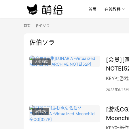
首页
在线教程
首页
佐伯ソラ
佐伯ソラ
[会员][画集
大型画集
NOTE[5
KEY社游戏《
2023年6月5日
[游戏CG]
游戏CG
Moonch
KEY社新作《