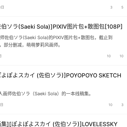
3日
3
5
伯ソラ(Saeki Sola)]PIXIV图片包+散图包[108P]
佐伯ソラ(Saeki Sola)的PIXIV图片包+散图包，截止到
128，部分删减，萌萌萝莉风画师。
日
10
10
ぽよぽよスカイ (佐伯ソラ)]POYOPOYO SKETCH
画师佐伯ソラ（Saeki Sola）的一本线稿集。
3日
10
3
画集][ぽよぽよスカイ (佐伯ソラ)]LOVELESSKY