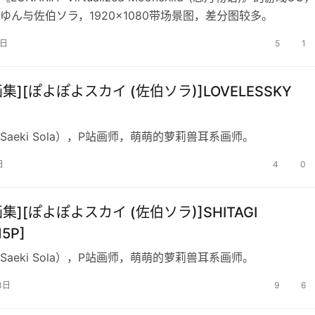
ゆん与佐伯ソラ，1920×1080带场景图，差分图较多。
5日
5
1
画集][ぽよぽよスカイ (佐伯ソラ)]LOVELESSKY
Saeki Sola），P站画师，萌萌的萝莉兽耳系画师。
日
4
0
画集][ぽよぽよスカイ (佐伯ソラ)]SHITAGI
15P]
Saeki Sola），P站画师，萌萌的萝莉兽耳系画师。
3日
9
6