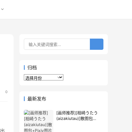
归档
归
。
档
0
最新发布
[画师推荐][相崎うたう
(aizakiutau)]散图包
+Pixiv图片包[256P]
，出