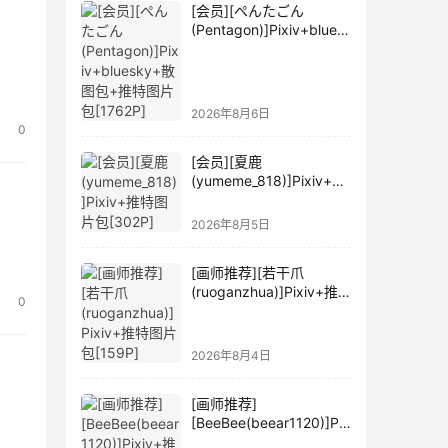
[会员][ぺんたごん
(Pentagon)]Pixiv+blues
ky+散图包+推特图片包
[1762P]
2026年8月6日
0
[会员][夏鹿
(yumeme_818)]Pixiv+推
特图片包[302P]
2026年8月5日
[画师推荐][若干爪
(ruoganzhua)]Pixiv+推
0
特图片包[159P]
2026年8月4日
[画师推荐]
[BeeBee(beear1120)]Pix
iv+推特图片包[201P]