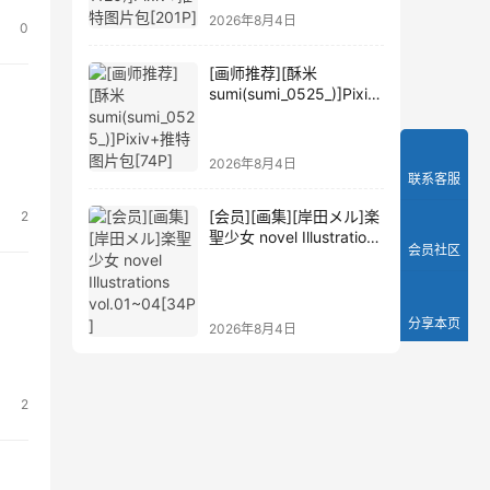
2026年8月4日
0
[画师推荐][酥米
sumi(sumi_0525_)]Pixiv
+推特图片包[74P]
2026年8月4日
联系客服
[会员][画集][岸田メル]楽
2
聖少女 novel Illustrations
会员社区
vol.01~04[34P]
分享本页
2026年8月4日
2