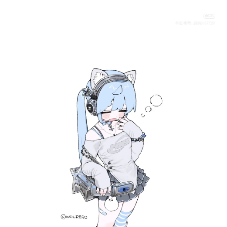
首
页
在
线
教
程
会
员
资