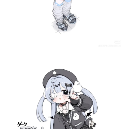
源
公
开
素
材
图
例
素
材
萌
绘
图
库
关