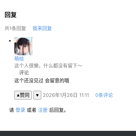
萌
绘
回复
图
库
共1条回复
我来回复
关
于
本
萌绘
站
这个人很懒，什么都没有留下～
评论
这个还没见过 会留意的哦
赞同
2026年1月26日 11:11
0条评论
请
登录
或者
注册
后回复。