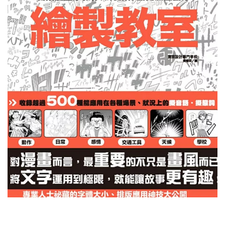
教
程
会
员
资
源
公
开
素
材
图
例
素
材