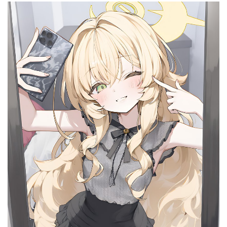
资
源
公
开
素
材
图
例
素
材
萌
绘
图
库