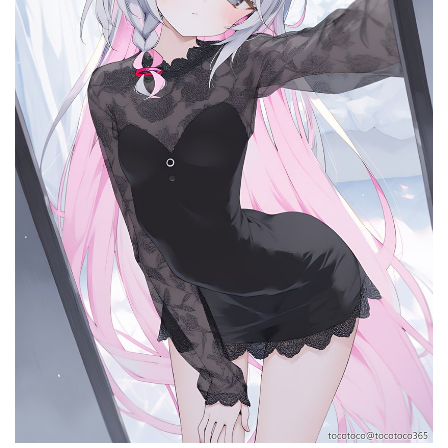
首
页
在
线
教
程
会
员