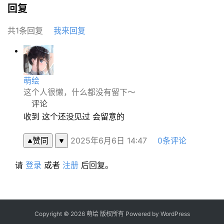
回复
绘
图
共1条回复
我来回复
库
关
于
萌绘
本
这个人很懒，什么都没有留下～
站
评论
收到 这个还没见过 会留意的
赞同
2025年6月6日 14:47
0条评论
请
登录
或者
注册
后回复。
Copyright © 2026 萌绘 版权所有 Powered by
WordPress