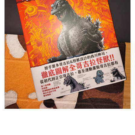
程
会
员
资
源
公
开
素
材
图
例
素
材
萌