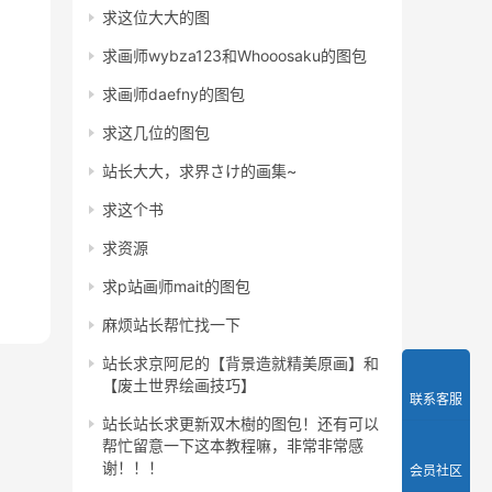
求这位大大的图
求画师wybza123和Whooosaku的图包
求画师daefny的图包
求这几位的图包
站长大大，求界さけ的画集~
求这个书
求资源
求p站画师mait的图包
麻烦站长帮忙找一下
站长求京阿尼的【背景造就精美原画】和
【废土世界绘画技巧】
联系客服
站长站长求更新双木樹的图包！还有可以
帮忙留意一下这本教程嘛，非常非常感
谢！！！
会员社区